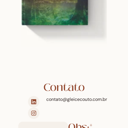
Contato
contato@gleicecouto.com.br
Obs:*