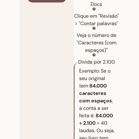
Docs
Clique em "Revisão"
> "Contar palavras"
Veja o número de
"Caracteres (com
espaços)"
Divida por 2.100
Exemplo
:
Se o
s
eu original
tem
84.000
caracteres
com espaços
,
a conta a ser
feita é:
84.000
÷ 2.100
= 40
laudas. Ou seja,
seu livro tem