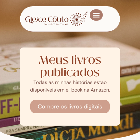
Meus livros
Quem sou
Meus livros
publicados
Todas as minhas histórias estão
disponíveis em e-book na Amazon.
Compre os livros digitais