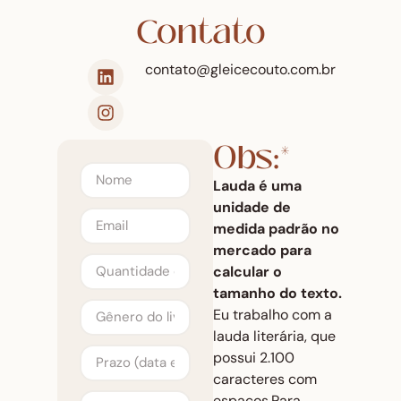
Contato
contato@gleicecouto.com.br
Obs:*
Lauda
é uma
unidade de
medida padrão no
mercado para
calcular o
tamanho do texto.
Eu trabalho com a
lauda literária, que
possui 2.100
caracteres com
espaços.
Para