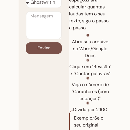
calcular quantas
laudas tem o seu
texto, siga o passo
a passo:
Abra seu arquivo
Enviar
no Word/Google
Docs
Clique em "Revisão"
> "Contar palavras"
Veja o número de
"Caracteres (com
espaços)"
Divida por 2.100
Exemplo
:
Se o
s
eu original