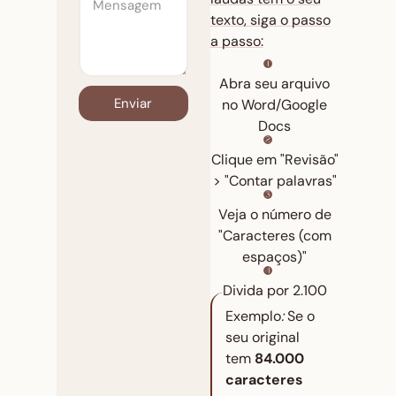
texto, siga o passo
a passo:
Abra seu arquivo
Enviar
no Word/Google
Docs
Clique em "Revisão"
> "Contar palavras"
Veja o número de
"Caracteres (com
espaços)"
Divida por 2.100
Exemplo
:
Se o
s
eu original
tem
84.000
caracteres