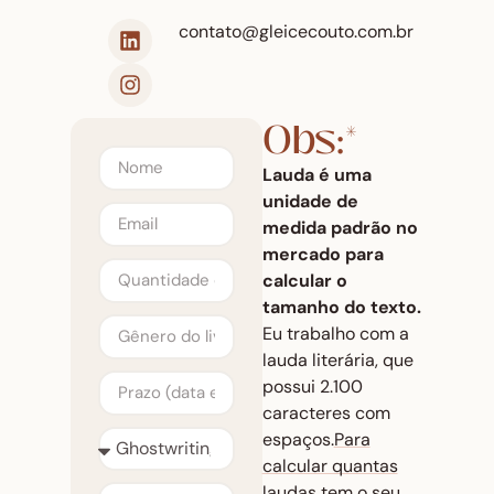
contato@gleicecouto.com.br
Obs:*
Lauda
é uma
unidade de
medida padrão no
mercado para
calcular o
tamanho do texto.
Eu trabalho com a
lauda literária, que
possui 2.100
caracteres com
espaços.
Para
calcular quantas
laudas tem o seu