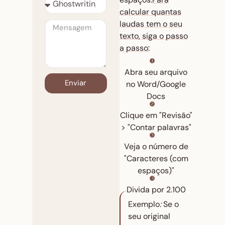
calcular quantas
laudas tem o seu
texto, siga o passo
a passo:
Abra seu arquivo
Enviar
no Word/Google
Docs
Clique em "Revisão"
> "Contar palavras"
Veja o número de
"Caracteres (com
espaços)"
Divida por 2.100
Exemplo
:
Se o
s
eu original