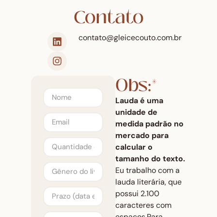
Contato
contato@gleicecouto.com.br
Obs:*
Lauda
é uma
unidade de
medida padrão no
mercado para
calcular o
tamanho do texto.
Eu trabalho com a
lauda literária, que
possui 2.100
caracteres com
espaços.
Para